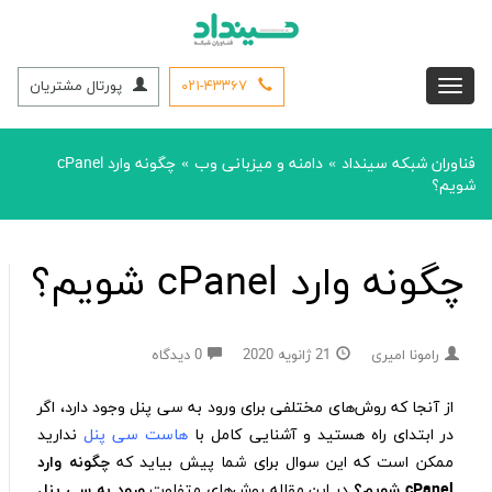
۰۲۱-۴۳۳۶۷
پورتال مشتریان
فناوران شبکه سینداد
دامنه و میزبانی وب
چگونه وارد cPanel
»
»
شویم؟
چگونه وارد cPanel شویم؟
رامونا امیری
21 ژانویه 2020
0 دیدگاه
از آنجا که روش‌های مختلفی برای ورود به سی پنل وجود دارد، اگر
در ابتدای راه هستید و آشنایی کامل با
هاست سی پنل
ندارید
ممکن است که این سوال برای شما پیش بیاید که
چگونه وارد
cPanel شویم؟
در این مقاله روش‌های متفاوت
ورود به سی پنل