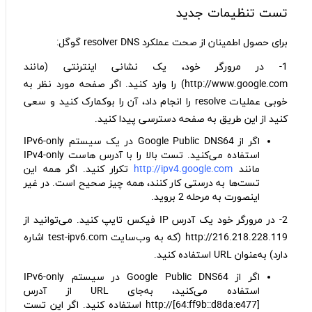
تست تنظیمات جدید
برای حصول اطمینان از صحت عملکرد resolver DNS گوگل:
1- در مرورگر خود، یک نشانی اینترنتی (مانند
http://www.google.com) را وارد کنید. اگر صفحه مورد نظر به
خوبی عملیات resolve را انجام داد، آن را بوکمارک کنید و سعی
کنید از این طریق به صفحه دسترسی پیدا کنید.
اگر از Google Public DNS64 در یک سیستم IPv6-only
استفاده می‌کنید. تست بالا را با آدرس هاست IPv4-only
مانند
http://ipv4.google.com
تکرار کنید. اگر همه این
تست‌ها به درستی کار کنند، همه چیز صحیح است. در غیر
اینصورت به مرحله 2 بروید.
2- در مرورگر خود یک آدرس IP فیکس تایپ کنید. می‌توانید از
http://216.218.228.119 (که به وب‌سایت test-ipv6.com اشاره
دارد) به‌عنوان URL استفاده کنید.
اگر از Google Public DNS64 در سیستم IPv6-only
استفاده می‌کنید، به‌جای URL از آدرس
[http://[64:ff9b::d8da:e477 استفاده کنید. اگر این تست