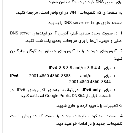
برای تغییر DNS خود در دستگاه تلفن همراه:
به صفحه‌ای که تنظیمات Wi-Fi در آن واقع است، مراجعه کنید.
صفحه حاوی DNS server settings را بیابید.
1- در صورت وجود مقادیر قبلی آدرس IP در فیلد‌های DNS server
اصلی و فرعی، آن‌ها را برای مراجعات بعدی یادداشت کنید.
2- آدرس‌های موجود را با آدرس‌های متعلق به گوگل جایگزین
کنید:
برای .
: 8.8.8.8 and/or 8.8.4.4
IPv4
برای .
: 2001:4860:4860::8888 and/or
IPv6
2001:4860:4860::8844
برای
IPv6-only:
می‌توانید به‌جای آدرس‌های IPv6 در
قسمت قبلی از Google Public DNS64 استفاده کنید.
3- تغییرات را ذخیره کرده و خارج شوید.
4- صحت عملکرد تنظیمات جدید را تست کنید؛ روش تست
تنظیمات جدید را در ادامه خواهید دید.