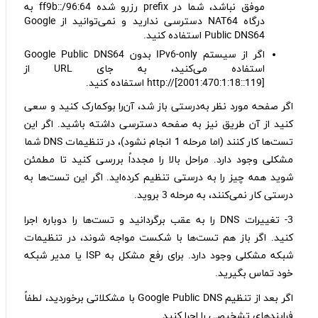
موفق نباشد، شما در prefix رزرو شده 64:ff9b::/96 به
درگاه NAT64 دسترسی ندارید و نمی‌توانید از Google
Public DNS64 استفاده کنید.
اگر از سیستم IPv6-only بدون Google Public DNS64
استفاده می‌کنید، به جای URL از
[http://[2001:470:1:18::119 استفاده کنید.
اگر صفحه مورد نظر به‌درستی باز شد، آن‌را بوکمارک کنید و سعی
کنید از آن طریق نیز به صفحه دسترسی داشته باشید. اگر این
تست‌ها کار کنند (اما مرحله 1 انجام نشود)، در تنظیمات DNS شما
مشکلی وجود دارد. مراحل بالا را مجدداً بررسی کنید تا مطمئن
شوید همه چیز را به درستی تنظیم کرده‌اید. اگر این تست‌ها به
درستی کار نمی‌کنند، به مرحله 3 بروید.
3- تغییرات DNS را به عقب برگردانید و تست‌ها را دوباره اجرا
کنید. اگر باز هم تست‌ها با شکست مواجه شوند، در تنظیمات
شبکه مشکلی وجود دارد. برای رفع مشکل به ISP یا مدیر شبکه
خود تماس بگیرید.
اگر بعد از تنظیم Google Public DNS با مشکلاتی برخوردید، لطفاً
فرایند‌های تشخیصی را اجرا کنید.