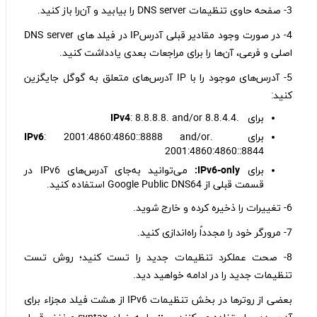
3- صفحه حاوی تنظیمات DNS server را بیابید و آن‌را باز کنید.
4- در صورت وجود مقادیر قبلی آدرسIP در فیلد های DNS server
اصلی و فرعی، آن‌ها را برای مراجعات بعدی یادداشت کنید.
5- آدرس‌های موجود را با IP آدرس‌های متعلق به گوگل جایگزین
کنید:
برای .
: 8.8.8.8. and/or 8.8.4.4
IPv4
برای .
: 2001:4860:4860::8888 and/or
IPv6
2001:4860:4860::8844
برای
IPv6-only:
می‌توانید به‌جای آدرس‌های IPv6 در
قسمت قبلی از Google Public DNS64 استفاده کنید.
6- تغییرات را ذخیره کرده و خارج شوید.
7- مرورگر خود را مجدداً راه‌اندازی کنید.
8- صحت عملکرد تنظیمات جدید را تست کنید؛ روش تست
تنظیمات جدید را در ادامه خواهید دید.
بعضی از روتر‌ها در بخش تنظیمات IPv6 از هشت فیلد مجزاء برای