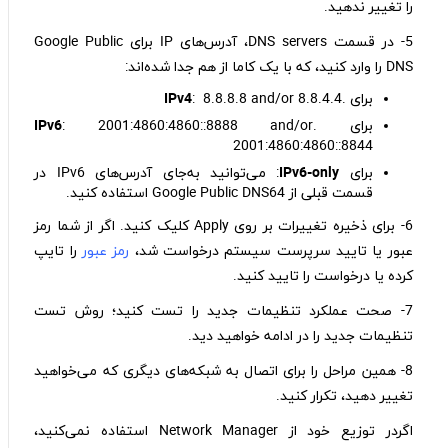
را تغییر ندهید.
5- در قسمت DNS servers، آدرس‌های IP برای Google Public
DNS را وارد کنید، که با یک کاما از هم جدا شده‌اند:
برای .
: 8.8.8.8 and/or 8.8.4.4
IPv4
برای .
: 2001:4860:4860::8888 and/or
IPv6
2001:4860:4860::8844
برای
IPv6-only
: می‌توانید به‌جای آدرس‌های IPv6 در
قسمت قبلی از Google Public DNS64 استفاده کنید.
6- برای ذخیره تغییرات بر روی Apply کلیک کنید. اگر از شما رمز
عبور یا تایید سرپرست سیستم درخواست شد،
رمز عبور
را تایپ
کرده یا درخواست را تایید کنید.
7- صحت عملکرد تنظیمات جدید را تست کنید؛ روش تست
تنظیمات جدید را در ادامه خواهید دید.
8- همین مراحل را برای اتصال به شبکه‌های دیگری که می‌خواهید
تغییر دهید، تکرار کنید.
اگردر توزیع خود از Network Manager استفاده نمی‌کنید،