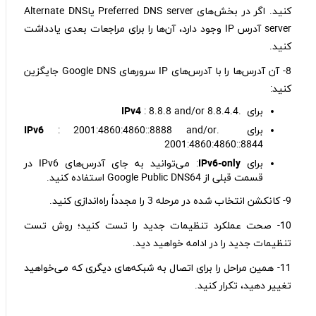
کنید. اگر در بخش‌های Preferred DNS server یاAlternate DNS
server آدرس IP وجود دارد، آن‌ها را برای مراجعات بعدی یادداشت
کنید.
8- آن آدرس‌ها را با آدرس‌های IP سرورهای Google DNS جایگزین
کنید:
برای .
: 8.8.8 and/or 8.8.4.4
IPv4
برای .
: 2001:4860:4860::8888 and/or
IPv6
2001:4860:4860::8844
برای
IPv6-only
: می‌توانید به جای آدرس‌های IPv6 در
قسمت قبلی از Google Public DNS64 استفاده کنید.
9- کانکشن انتخاب شده در مرحله 3 را مجدداً راه‌اندازی کنید.
10- صحت عملکرد تنظیمات جدید را تست کنید؛ روش تست
تنظیمات جدید را در ادامه خواهید دید.
11- همین مراحل را برای اتصال به شبکه‌های دیگری که می‌خواهید
تغییر دهید، تکرار کنید.