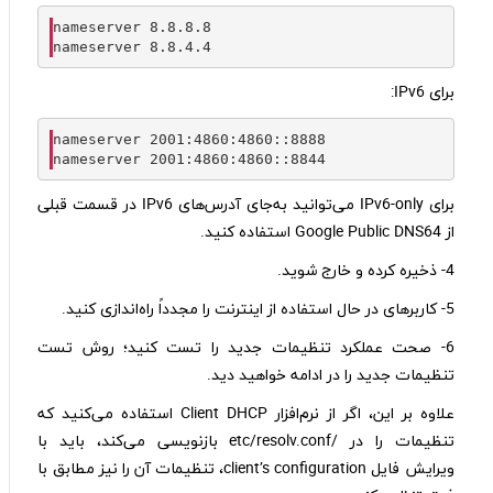
nameserver 
8.8
.
8.8
nameserver 
8.8
.
4.4
برای IPv6:
nameserver 
2001
:
4860
:
4860
::
8888
nameserver 
2001
:
4860
:
4860
::
8844
برای IPv6-only می‌توانید به‌جای آدرس‌های IPv6 در قسمت قبلی
از Google Public DNS64 استفاده کنید.
4- ذخیره کرده و خارج شوید.
5- کاربر‌های در حال استفاده از اینترنت را مجدداً راه‌اندازی کنید.
6- صحت عملکرد تنظیمات جدید را تست کنید؛ روش تست
تنظیمات جدید را در ادامه خواهید دید.
علاوه ‌بر ‌این، اگر از نرم‌افزار Client DHCP استفاده می‌کنید که
تنظیمات را در /etc/resolv.conf بازنویسی می‌کند، باید با
ویرایش فایل client’s configuration، تنظیمات آن را نیز مطابق با