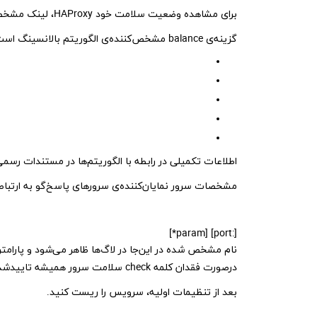
برای مشاهده وضعیت سلامت خود HAProxy، لینک مشخص شده (http://1.1.1.1/haproxy?stats;) را ببنید.
گزینه‌ی balance مشخص‌کننده‌ی الگوریتم بالانسینگ است. بقیه‌ی گزینه‌ها عبارتند از:
اطلاعات تکمیلی در رابطه با الگوریتم‌ها در مستندات رسمی
مشخصات سرور نمایان‌کننده‌ی سرور‌های پاسخ‌گو به ارتباط
[:port] [param*]
درصورت فقدان کلمه check سلامت سرور همیشه تاییدشده است.
بعد از تنظیمات اولیه، سرویس را ریست کنید.