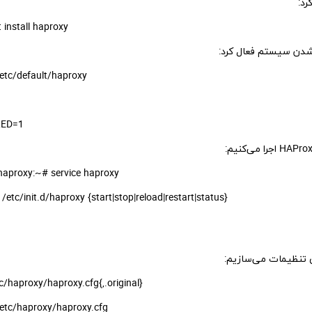
 install haproxy
 شدن سیستم فعال کرد:
etc/default/haproxy
ED=1
aproxy:~# service haproxy
/etc/init.d/haproxy {start|stop|reload|restart|status}
ی تنظیمات می‌سازیم:
c/haproxy/haproxy.cfg{,.original}
etc/haproxy/haproxy.cfg