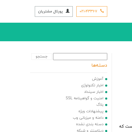
۰۲۱-۴۳۳۶۷
پورتال مشتریان
دسته‌ها
آموزش
اخبار تکنولوژی
اخبار سینداد
امنیت و گواهینامه SSL
بلاگ
پیشنهادات ویژه
دامنه و میزبانی وب
دسته بندی نشده
High Availabi ، یک نرم‌افزار Open Source یا منبع باز جهت متعادل کردن بار یا همان Loan Balancer است که
دیتاسنتر و شبکه