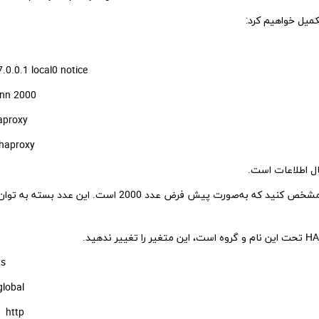
میل خواهیم کرد:
log 127.0.0.1 local0 notice
maxconn 2000
user haproxy
group haproxy
ال اطلاعات است.
در خط مربوط به maxconn ، تعداد کانکشن‌های همزمان را مشخص کنید که به‌صورت پیش فرض عدد 2000 است. این 
ts
log global
mode http