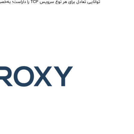
توانایی تعادل برای هر نوع سرویس TCP را داراست؛ به‌خصوص پروتوکل HTTP با پشتیبانی از لایه 7 شبکه.