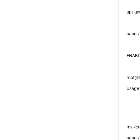
apt-get
nano /
ENABL
root@h
Usage: 
mv /et
nano /