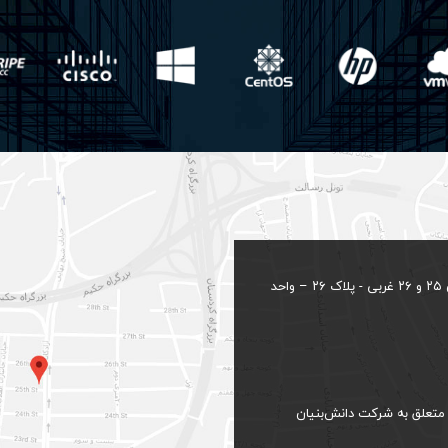
تهران - شیخ بهایی جنوبی - بلوار آزادگان - بین خیابان ۲۵ و ۲۶ غربی - پلاک ۲۶ – واحد
متعلق به شرکت دانش‌بنیان